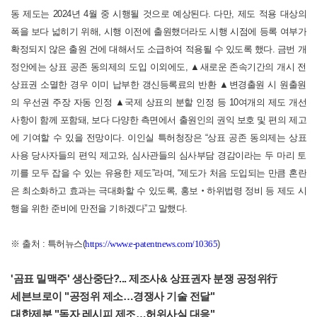
동 제도는 2024년 4월 중 시행될 것으로 예상된다. 다만, 제도 적용 대상의
폭을 보다 넓히기 위해, 시행 이전에 출원했더라도 시행 시점에 등록 여부가
확정되지 않은 출원 건에 대해서도 소급하여 적용될 수 있도록 했다.
금번 개
정안에는 상표 공존 동의제의 도입 이외에도, ▲새로운 존속기간의 개시 전
상표권 소멸한 경우 이미 납부한 갱신등록료의 반환 ▲변경출원 시 원출원
의 우선권 주장 자동 인정 ▲국제 상표의 분할 인정 등 10여개의 제도 개선
사항이 함께 포함돼, 보다 다양한 측면에서 출원인의 권익 보호 및 편의 제고
에 기여할 수 있을 전망이다.
이인실 특허청장은 “상표 공존 동의제는 상표
사용 당사자들의 편익 제고와, 심사관들의 심사부담 경감이라는 두 마리 토
끼를 모두 잡을 수 있는 유용한 제도”라며, “제도가 처음 도입되는 만큼 혼란
은 최소화하고 효과는 극대화할 수 있도록, 홍보
‧
하위법령 정비 등 제도 시
행을 위한 준비에 만전을 기하겠다”고 말했다.
※ 출처 : 특허뉴스(
https://www.e-patentnews.com/10365
)
'
곰표 밀맥주' 생산중단?... 제조사& 상표권자 분쟁 공정위行
세븐브로이 "공정위 제소…경쟁사 기술 전달"
대한제분 "독자 레시피 제조…허위사실 대응"