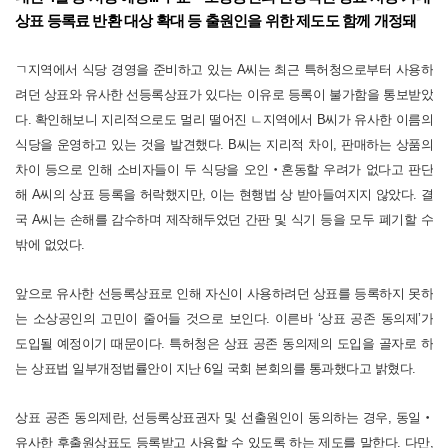
상표 등록료 반환 대상 확대 등 출원인을 위한 제도도 함께 개정돼
ㄱ지역에서 식당 경영을 준비하고 있는 A씨는 최근 특허청으로부터 사용하
려던 상표와 유사한 선등록상표가 있다는 이유로 등록이 불가함을 통보받았
다. 확인해보니 지리적으로도 멀리 떨어진 ㄴ지역에서 B씨가 유사한 이름의
식당을 운영하고 있는 것을 발견했다. B씨는 지리적 차이, 판매하는 상품의
차이 등으로 인해 소비자들이 두 식당을 오인
‧
혼동할 우려가 없다고 판단
해 A씨의 상표 등록을 허락했지만, 이는 현행법 상 받아들여지지 않았다. 결
국 A씨는 손해를 감수하며 제작해두었던 간판 및 식기 등을 모두 폐기할 수
밖에 없었다.
앞으로 유사한 선등록상표로 인해 자신이 사용하려던 상표를 등록하지 못하
는 소상공인의 고민이 줄어들 것으로 보인다. 이른바 ‘상표 공존 동의제’가
도입될 예정이기 때문이다.
특허청은 상표 공존 동의제의 도입을 골자로 하
는 상표법 일부개정법률안이 지난 6일 국회 본회의를 통과했다고 밝혔다.
상표 공존 동의제란, 선등록상표권자 및 선출원인이 동의하는 경우, 동일
‧
유사한 후출원상표도 등록받고 사용할 수 있도록 하는 제도를 말한다. 다만,