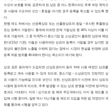
수요자 보호를 위해, 공존하게 된 상표 중 어느 한쪽이라도 추후 부정 목적으
로 사용돼 수요자의 오인
‧
혼동을 야기한 경우 등록을 취소할 수 있도록 했
다.
현행 제도 하에서는 선등록상표 또는 선출원상표와 동일
‧
유사한 후출원상
표는 등록이 거절된다. 통계에 따르면 전체 거절상표 중 40% 이상이 이를 이
유로 거절되며, 그 중 약 82%가 중소기업 및 소상공인이 출원한 상표에 해당
한다(’22년 기준).
이들은 사용하려던 상표의 등록이 거절될 경우 심각한 경
영상의 불안정에 노출될 수밖에 없다는 점에서, 시장의 현실을 반영해 상표
등록 허용 범위를 확대해야 한다는 목소리가 제기돼 왔다.
상표 공존 동의제가 도입되면 선상표권자의 동의 하에 사용 예정인 상표를
등록받고 계속 사용할 수 있게 되므로, 중소기업
‧
소상공인의 안정적인 상
표 사용이 가능해질 것으로 보인다. 또한, 선상표권자가 사전에 유사 상표의
사용에 동의하게 되므로, 추후 발생할 수 있는 상표 분쟁을 미연에 방지하는
효과도 기대된다.
미국
‧
싱가포르 등 해외 주요국에서도 이미 동 제도를 도
입해 시행 중이며, 일본 역시 지난 6월 동 제도의 도입을 위한 법 개정안이 국
회를 통과해 시행을 앞두고 있다.