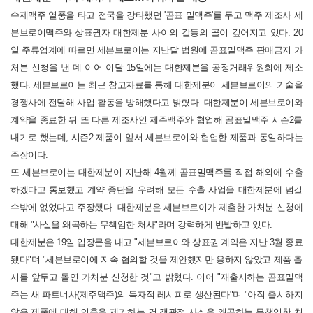
수제맥주 열풍을 타고 전국을 강타했던 '곰표 밀맥주'를 두고 맥주 제조사 세
븐브로이맥주와 상표권자 대한제분 사이의 갈등의 골이 깊어지고 있다.
20
일 주류업계에 따르면 세븐브로이는 지난달 법원에 곰표밀맥주 판매금지 가
처분 신청을 낸 데 이어 이달 15일에는 대한제분을 공정거래위원회에 제소
했다.
세븐브로이는 최근 참고자료를 통해 대한제분이 세븐브로이의 기술을
경쟁사에 전달해 사업 활동을 방해했다고 밝혔다.
대한제분이 세븐브로이와
계약을 종료한 뒤 또 다른 제조사인 제주맥주와 협업해 곰표밀맥주 시즌2를
내기로 했는데, 시즌2 제품이 앞서 세븐브로이와 협업한 제품과 동일하다는
주장이다.
또 세븐브로이는 대한제분이 지난해 4월께 곰표밀맥주를 직접 해외에 수출
하겠다고 통보했고 계약 중단을 우려해 모든 수출 사업을 대한제분에 넘길
수밖에 없었다고 주장했다.
대한제분은 세븐브로이가 제출한 가처분 신청에
대해 "사실을 왜곡하는 무책임한 처사"라며 강력하게 반발하고 있다.
대한제분은 19일 입장문을 내고 "세븐브로이와 상표권 계약은 지난 3월 종료
됐다"며 "세븐브로이에 지속 협의할 것을 제안했지만 응하지 않았고 제품 출
시를 앞두고 돌연 가처분 신청한 것"고 밝혔다.
이어 "재출시하는 곰표밀맥
주는 새 파트너사(제주맥주)의 독자적 레시피로 생산된다"며 "아직 출시하지
않은 제품에 대해 의혹을 제기하는 건 객관적 사실을 왜곡하는 무책임한 처