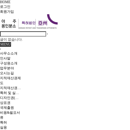
HOME
로그인
회원
가입
글이 없습니다.
MENU
사무소소개
인사말
구성원소개
업무분야
오시는길
지적재산권제
도
지적재산권이란
특허 및 실용신안
디자인권(의장)
상표권
국제출원
비용&필요서
류
특허
실용