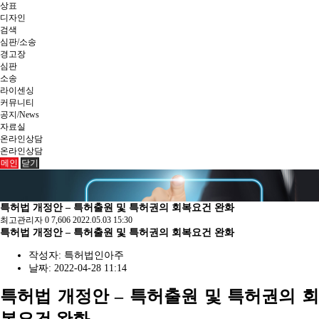
상표
디자인
검색
심판/소송
경고장
심판
소송
라이센싱
커뮤니티
공지/News
자료실
온라인상담
온라인상담
메인
닫기
특허법 개정안 – 특허출원 및 특허권의 회복요건 완화
최고관리자
0
7,606
2022.05.03 15:30
특허법 개정안 – 특허출원 및 특허권의 회복요건 완화
작성자:
특허법인아주
날짜:
2022-04-28 11:14
특허법 개정안 – 특허출원 및 특허권의 회
복요건 완화