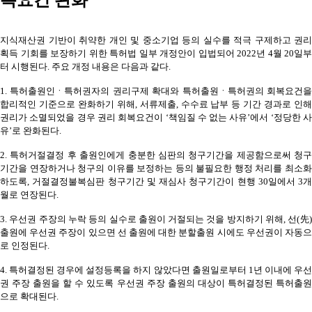
지식재산권 기반이 취약한 개인 및 중소기업 등의 실수를 적극 구제하고 권리
획득 기회를 보장하기 위한 특허법 일부 개정안이 입법되어 2022년 4월 20일부
터 시행된다. 주요 개정 내용은 다음과 같다.
1.
특허출원인ㆍ특허권자의 권리구제 확대와 특허출원ㆍ특허권의 회복요건
합리적인 기준으로 완화하기 위해, 서류제출, 수수료 납부 등 기간 경과로 인해
권리가 소멸되었을 경우 권리 회복요건이 ‘책임질 수 없는 사유’에서 ‘정당한 사
유’로 완화된다.
2.
특허거절결정 후 출원인에게 충분한 심판의 청구기간을 제공함으로써 청구
기간을 연장하거나 청구의 이유를 보정하는 등의 불필요한 행정 처리를 최소화
하도록, 거절결정불복심판 청구기간 및 재심사 청구기간이 현행 30일에서 3개
월로 연장된다.
3.
우선권 주장의 누락 등의 실수로 출원이 거절되는 것을 방지하기 위해, 선(先
출원에 우선권 주장이 있으면 선 출원에 대한 분할출원 시에도 우선권이 자동으
로 인정된다.
4.
특허결정된 경우에 설정등록을 하지 않았다면 출원일로부터 1년 이내에 우
권 주장 출원을 할 수 있도록 우선권 주장 출원의 대상이 특허결정된 특허출원
으로 확대된다.