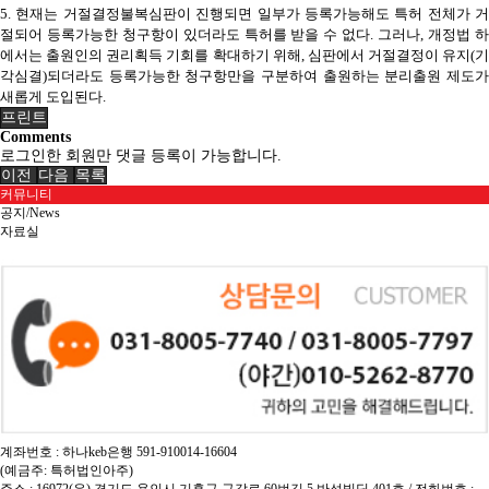
5.
현재는 거절결정불복심판이 진행되면 일부가 등록가능해도 특허 전체가 거
절되어 등록가능한 청구항이 있더라도 특허를 받을 수 없다. 그러나, 개정법 하
에서는 출원인의 권리획득 기회를 확대하기 위해, 심판에서 거절결정이 유지(기
각심결)되더라도 등록가능한 청구항만을 구분하여 출원하는 분리출원 제도가
새롭게 도입된다.
프린트
Comments
로그인한 회원만 댓글 등록이 가능합니다.
이전
다음
목록
커뮤니티
공지/News
자료실
계좌번호 : 하나keb은행 591-910014-16604
(예금주: 특허법인아주)
주소 : 16972(우) 경기도 용인시 기흥구 구갈로 60번길 5 반석빌딩 401호 / 전화번호 :