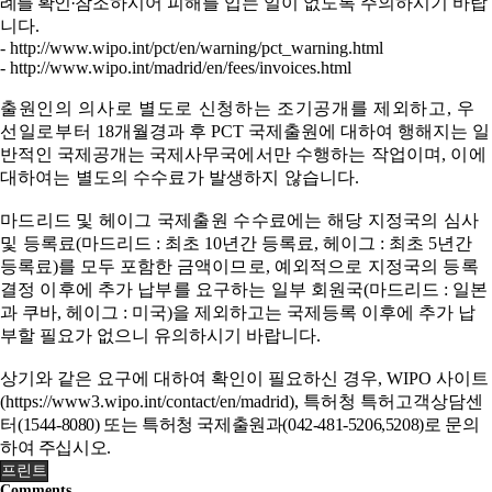
례를 확인
·
참조하시어 피해를 입는 일이 없도록 주의하시기 바랍
니다
.
-
http://www.wipo.int/pct/en/warning/pct_warning.html
-
http://www.wipo.int/madrid/en/fees/invoices.html
출원인의 의사로 별도로 신청하는 조기공개를 제외하고
,
우
선일로부터
18
개월경과 후
PCT
국제출원에 대하여 행해지는 일
반적인 국제공개는 국제
사무국에서만 수행하는 작업이며
,
이에
대하여는 별도의 수수료가 발생하지
않습니다
.
마드리드 및 헤이그 국제출원 수수료에는 해당 지정국의 심사
및 등록료
(
마드리드
:
최초
10
년간 등록료
,
헤이그
:
최초
5
년간
등록료
)
를 모두 포함한
금액이므로
,
예외적으로 지정국의 등록
결정 이후에 추가 납부를 요구하는
일부 회원국
(
마드리드
:
일본
과 쿠바
,
헤이그
:
미국
)
을 제외하고는 국제등록 이후에 추가 납
부할 필요가 없으니 유의하시기 바랍니다
.
상기와 같은 요구에 대하여 확인이 필요하신 경우
, WIPO
사이트
(
https://www3.wipo.int/contact/en/madrid
),
특허청 특허고객상담센
터
(1544-8080)
또는 특허청 국제출원과
(042-481-5206,5208)
로 문의
하여 주십시오
.
프린트
Comments