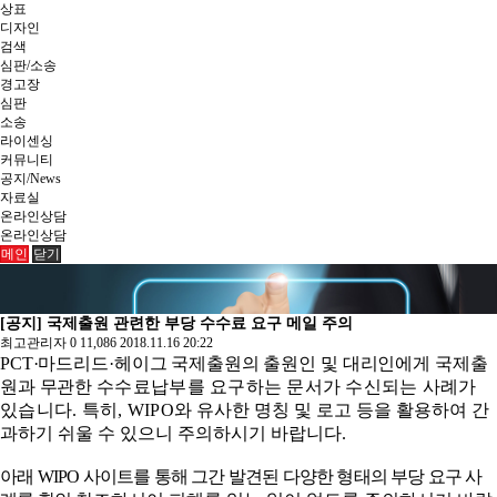
상표
디자인
검색
심판/소송
경고장
심판
소송
라이센싱
커뮤니티
공지/News
자료실
온라인상담
온라인상담
메인
닫기
[공지] 국제출원 관련한 부당 수수료 요구 메일 주의
최고관리자
0
11,086
2018.11.16 20:22
PCT
·
마드리드
·
헤이그 국제출원의 출원인 및 대리인에게 국제출
원과 무관한
수수료납부를 요구하는 문서가 수신되는 사례가
있습니다
.
특히
, WIPO
와
유사한 명칭 및 로고 등을 활용하여 간
과하기 쉬울 수 있으니 주의하시기 바랍니다
.
아래
WIPO
사이트를 통해 그간 발견된 다양한 형태의 부당 요구 사