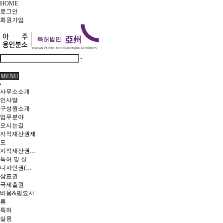
HOME
로그인
회원
가입
MENU
사무소소개
인사말
구성원소개
업무분야
오시는길
지적재산권제
도
지적재산권이란
특허 및 실용신안
디자인권(의장)
상표권
국제출원
비용&필요서
류
특허
실용