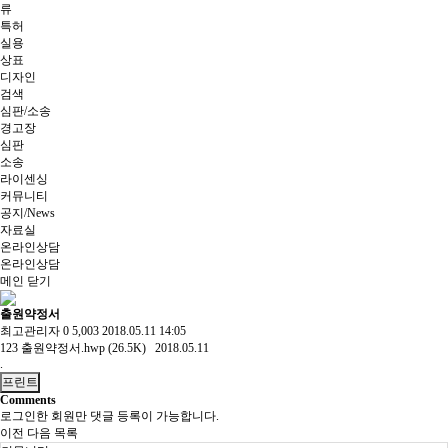
류
특허
실용
상표
디자인
검색
심판/소송
경고장
심판
소송
라이센싱
커뮤니티
공지/News
자료실
온라인상담
온라인상담
메인
닫기
출원약정서
최고관리자
0
5,003
2018.05.11 14:05
123
출원약정서.hwp (26.5K)
2018.05.11
.
프린트
Comments
로그인한 회원만 댓글 등록이 가능합니다.
이전
다음
목록