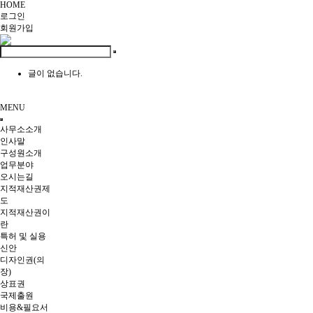
HOME
로그인
회원
가입
글이 없습니다.
MENU
사무소소개
인사말
구성원소개
업무분야
오시는길
지적재산권제
도
지적재산권이
란
특허 및 실용
신안
디자인권(의
장)
상표권
국제출원
비용&필요서