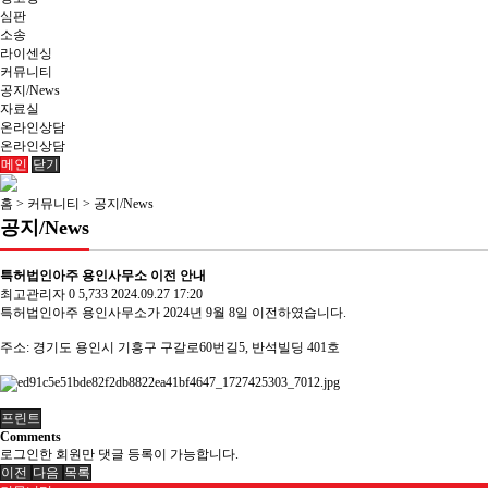
심판
소송
라이센싱
커뮤니티
공지/News
자료실
온라인상담
온라인상담
메인
닫기
홈 > 커뮤니티 > 공지/News
공지/News
특허법인아주 용인사무소 이전 안내
최고관리자
0
5,733
2024.09.27 17:20
특허법인아주 용인사무소가 2024년 9월 8일 이전하였습니다.
주소: 경기도 용인시 기흥구 구갈로60번길5, 반석빌딩 401호
프린트
Comments
로그인한 회원만 댓글 등록이 가능합니다.
이전
다음
목록