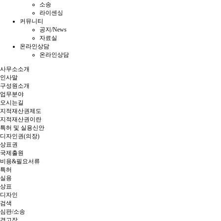
소송
라이센싱
커뮤니티
공지/News
자료실
온라인상담
온라인상담
사무소소개
인사말
구성원소개
업무분야
오시는길
지적재산권제도
지적재산권이란
특허 및 실용신안
디자인권(의장)
상표권
국제출원
비용&필요서류
특허
실용
상표
디자인
검색
심판/소송
경고장