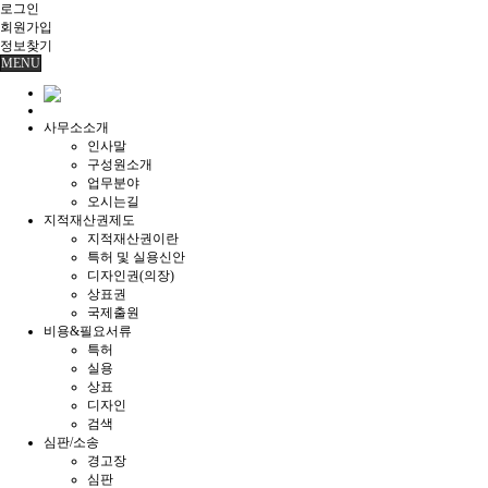
로그인
회원
가입
정보찾기
MENU
사무소소개
인사말
구성원소개
업무분야
오시는길
지적재산권제도
지적재산권이란
특허 및 실용신안
디자인권(의장)
상표권
국제출원
비용&필요서류
특허
실용
상표
디자인
검색
심판/소송
경고장
심판