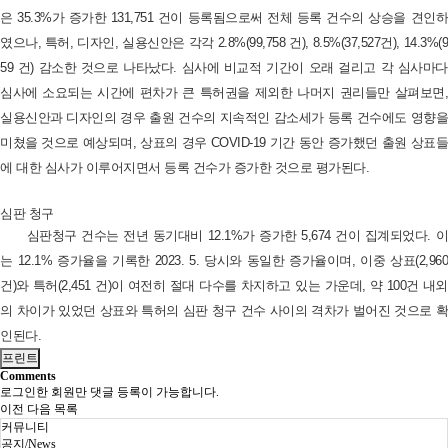
은 35.3%가 증가한 131,751 건이 등록됨으로써 전체 등록 건수의 상승을 견인하
였으나, 특허, 디자인, 실용신안은 각각 2.8%(99,758 건), 8.5%(37,527건), 14.3%(9
59 건) 감소한 것으로 나타났다. 심사에 비교적 기간이 오래 걸리고 각 심사마다
심사에 소요되는 시간에 편차가 큰 특허권을 제외한 나머지 권리들만 살펴보면,
실용신안과 디자인의 경우 출원 건수의 지속적인 감소세가 등록 건수에도 영향을
미쳤을 것으로 예상되며, 상표의 경우 COVID-19 기간 동안 증가했던 출원 상표들
에 대한 심사가 이루어지면서 등록 건수가 증가한 것으로 평가된다.
심판 청구
심판청구 건수는 전년 동기대비 12.1%가 증가한 5,674 건이 집계되었다. 이
는 12.1% 증가율을 기록한 2023. 5. 당시와 동일한 증가율이며, 이중 상표(2,960
건)와 특허(2,451 건)이 여전히 절대 다수를 차지하고 있는 가운데, 약 100건 내외
의 차이가 있었던 상표와 특허의 심판 청구 건수 사이의 격차가 벌어진 것으로 확
인된다.
프린트
Comments
로그인한 회원만 댓글 등록이 가능합니다.
이전
다음
목록
커뮤니티
공지/News