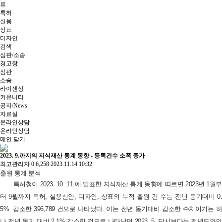
류
특허
실용
상표
디자인
검색
심판/소송
경고장
심판
소송
라이센싱
커뮤니티
공지/News
자료실
온라인상담
온라인상담
메인
닫기
2023. 9.까지의 지식재산 통계 동향 - 등록건수 소폭 증가
최고관리자
0
6,258
2023.11.14 10:32
출원 통계 분석
특허청이 2023. 10. 11.에 발표한 지식재산 통계 동향에 따르면 2023년 1월부
터 9월까지 특허, 실용신안, 디자인, 상표의 누적 출원 건 수는 전년 동기대비 0.
5% 감소한 396,789 건으로 나타났다. 이는 전년 동기대비 감소한 수치이기는 하
나 전년 동기 대비 2.1% 감소한 것으로 나타났던 2023. 5. 당시보다는 전년도와의