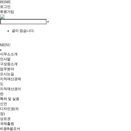
HOME
로그인
회원
가입
글이 없습니다.
MENU
사무소소개
인사말
구성원소개
업무분야
오시는길
지적재산권제
도
지적재산권이
란
특허 및 실용
신안
디자인권(의
장)
상표권
국제출원
비용&필요서