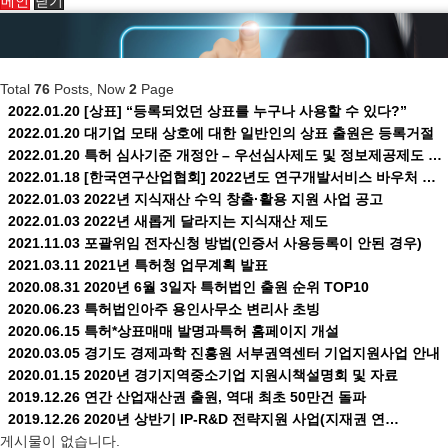
메인
닫기
Total
76
Posts, Now
2
Page
2022.01.20
[상표] “등록되었던 상표를 누구나 사용할 수 있다?”
2022.01.20
대기업 모태 상호에 대한 일반인의 상표 출원은 등록거절
2022.01.20
특허 심사기준 개정안 – 우선심사제도 및 정보제공제도 …
2022.01.18
[한국연구산업협회] 2022년도 연구개발서비스 바우처 …
2022.01.03
2022년 지식재산 수익 창출·활용 지원 사업 공고
2022.01.03
2022년 새롭게 달라지는 지식재산 제도
2021.11.03
포괄위임 전자신청 방법(인증서 사용등록이 안된 경우)
2021.03.11
2021년 특허청 업무계획 발표
2020.08.31
2020년 6월 3일자 특허법인 출원 순위 TOP10
2020.06.23
특허법인아주 용인사무소 변리사 초빙
2020.06.15
특허*상표매매 발명과특허 홈페이지 개설
2020.03.05
경기도 경제과학 진흥원 서부권역센터 기업지원사업 안내
2020.01.15
2020년 경기지역중소기업 지원시책설명회 및 자료
2019.12.26
연간 산업재산권 출원, 역대 최초 50만건 돌파
2019.12.26
2020년 상반기 IP-R&D 전략지원 사업(지재권 연…
게시물이 없습니다.