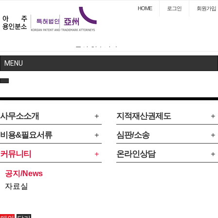
HOME
로그인
회원
가입
니다.
글이 없습니다.
글이 없습니
MENU
사무소소개
지적재산권제도
비용&필요서류
심판/소송
커뮤니티
온라인상담
공지/News
자료실