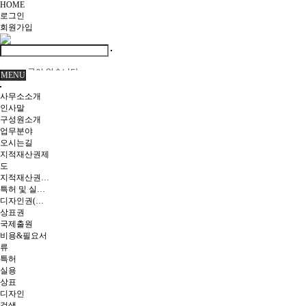
HOME
로그인
회원
가입
글이 없습니다.
MENU
사무소소개
인사말
구성원소개
업무분야
오시는길
지적재산권제
도
지적재산권이란
특허 및 실용신안
디자인권(의장)
상표권
국제출원
비용&필요서
류
특허
실용
상표
디자인
검색