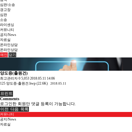
심판/소송
경고장
심판
소송
라이센싱
커뮤니티
공지/News
자료실
온라인상담
온라인상담
메인
닫기
양도증(출원건)
최고관리자
0
5,053
2018.05.11 14:06
125
양도증-출원건.hwp (22.6K)
2018.05.11
.
프린트
Comments
로그인한 회원만 댓글 등록이 가능합니다.
이전
다음
목록
커뮤니티
공지/News
자료실