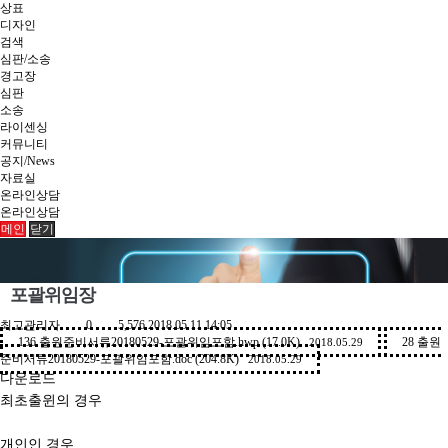
상표
디자인
검색
심판/소송
경고장
심판
소송
라이센싱
커뮤니티
공지/News
자료실
온라인상담
온라인상담
메인
닫기
포괄위임장
최고관리자
0
5,576
2018.05.11 14:05
136
출원준비서류20180529-포괄위임포함.hwp (17.0K)
28
출원
2018.05.29
준비서류20180529-포괄위임포함.doc (204.8K)
2018.05.29
다운로드
최초출윈의 경우
개인인 경우