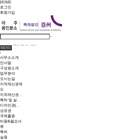
HOME
로그인
회원
가입
글이 없습니다.
MENU
사무소소개
인사말
구성원소개
업무분야
오시는길
지적재산권제
도
지적재산권이란
특허 및 실용신안
디자인권(의장)
상표권
국제출원
비용&필요서
류
특허
실용