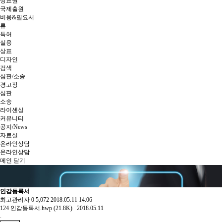
상표권
국제출원
비용&필요서
류
특허
실용
상표
디자인
검색
심판/소송
경고장
심판
소송
라이센싱
커뮤니티
공지/News
자료실
온라인상담
온라인상담
메인
닫기
인감등록서
최고관리자
0
5,072
2018.05.11 14:06
124
인감등록서.hwp (21.8K)
2018.05.11
.